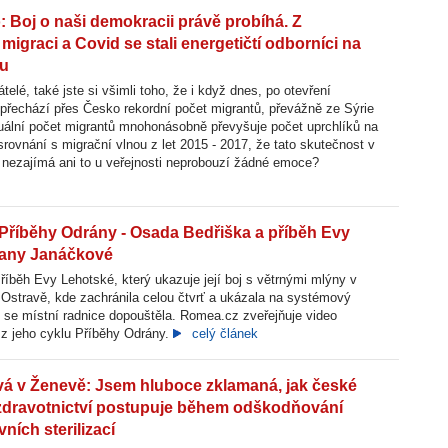
: Boj o naši demokracii právě probíhá. Z
migraci a Covid se stali energetičtí odborníci na
ku
telé, také jste si všimli toho, že i když dnes, po otevření
 přechází přes Česko rekordní počet migrantů, převážně ze Sýrie
tuální počet migrantů mnohonásobně převyšuje počet uprchlíků na
ovnání s migrační vlnou z let 2015 - 2017, že tato skutečnost v
 nezajímá ani to u veřejnosti neprobouzí žádné emoce?
Příběhy Odrány - Osada Bedřiška a příběh Evy
iany Janáčkové
íběh Evy Lehotské, který ukazuje její boj s větrnými mlýny v
Ostravě, kde zachránila celou čtvrť a ukázala na systémový
 se místní radnice dopouštěla. Romea.cz zveřejňuje video
 z jeho cyklu Příběhy Odrány.
celý článek
vá v Ženevě: Jsem hluboce zklamaná, jak české
 zdravotnictví postupuje během odškodňování
vních sterilizací