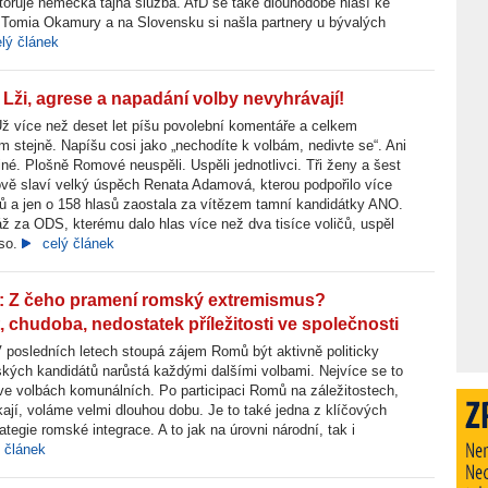
toruje německá tajná služba. AfD se také dlouhodobě hlásí ke
 Tomia Okamury a na Slovensku si našla partnery u bývalých
lý článek
 Lži, agrese a napadání volby nevyhrávají!
ž více než deset let píšu povolební komentáře a celkem
m stejně. Napíšu cosi jako „nechodíte k volbám, nedivte se“. Ani
jiné. Plošně Romové neuspěli. Uspěli jednotlivci. Tři ženy a šest
ě slaví velký úspěch Renata Adamová, kterou podpořilo více
ličů a jen o 158 hlasů zaostala za vítězem tamní kandidátky ANO.
áž za ODS, kterému dalo hlas více než dva tisíce voličů, uspěl
cso.
celý článek
 Z čeho pramení romský extremismus?
 chudoba, nedostatek příležitosti ve společnosti
 posledních letech stoupá zájem Romů být aktivně politicky
kých kandidátů narůstá každými dalšími volbami. Nejvíce se to
 ve volbách komunálních. Po participaci Romů na záležitostech,
ýkají, voláme velmi dlouhou dobu. Je to také jedna z klíčových
trategie romské integrace. A to jak na úrovni národní, tak i
 článek