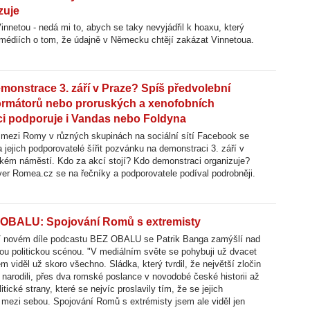
zuje
innetou - nedá mi to, abych se taky nevyjádřil k hoaxu, který
médiích o tom, že údajně v Německu chtějí zakázat Vinnetoua.
emonstrace 3. září v Praze? Spíš předvolební
formátorů nebo proruských a xenofobních
ci podporuje i Vandas nebo Foldyna
 mezi Romy v různých skupinách na sociální sítí Facebook se
a jejich podporovatelé šířit pozvánku na demonstraci 3. září v
kém náměstí. Kdo za akcí stojí? Kdo demonstraci organizuje?
er Romea.cz se na řečníky a podporovatele podíval podrobněji.
OBALU: Spojování Romů s extremisty
 novém díle podcastu BEZ OBALU se Patrik Banga zamýšlí nad
u politickou scénou. "V mediálním světe se pohybuji už dvacet
em viděl už skoro všechno. Sládka, který tvrdil, že největší zločin
 narodili, přes dva romské poslance v novodobé české historii až
itické strany, které se nejvíc proslavily tím, že se jejich
li mezi sebou. Spojování Romů s extrémisty jsem ale viděl jen