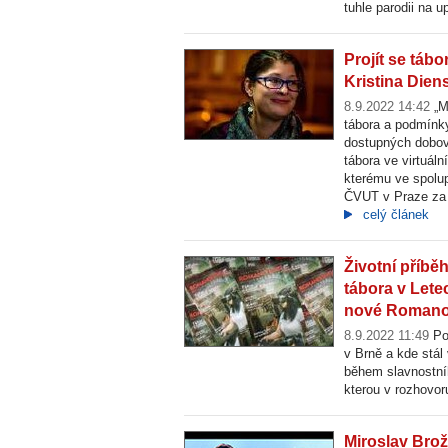
tuhle parodii na 
Projít se táb
Kristina Diens
8.9.2022 14:42
„M
tábora a podmínky
dostupných dobový
tábora ve virtuáln
kterému ve spolup
ČVUT v Praze za 
celý článek
Životní příběh
tábora v Lete
nové Romano
8.9.2022 11:49
Pod
v Brně a kde stál 
během slavnostního
kterou v rozhovor
Miroslav Bro