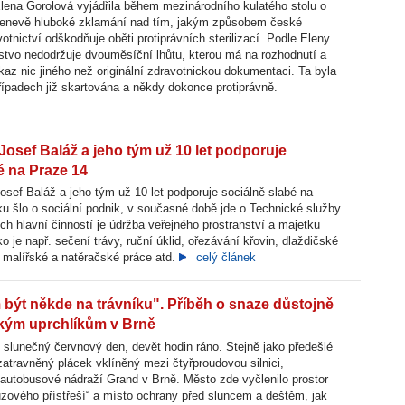
lena Gorolová vyjádřila během mezinárodního kulatého stolu o
Ženevě hluboké zklamání nad tím, jakým způsobem české
otnictví odškodňuje oběti protiprávních sterilizací. Podle Eleny
stvo nedodržuje dvouměsíční lhůtu, kterou má na rozhodnutí a
az nic jiného než originální zdravotnickou dokumentaci. Ta byla
ípadech již skartována a někdy dokonce protiprávně.
Josef Baláž a jeho tým už 10 let podporuje
é na Praze 14
osef Baláž a jeho tým už 10 let podporuje sociálně slabé na
u šlo o sociální podnik, v současné době jde o Technické služby
ch hlavní činností je údržba veřejného prostranství a majetku
o je např. sečení trávy, ruční úklid, ořezávání křovin, dlaždičské
 malířské a natěračské práce atd.
celý článek
 být někde na trávníku". Příběh o snaze důstojně
ým uprchlíkům v Brně
 slunečný červnový den, devět hodin ráno. Stejně jako předešlé
travněný plácek vklíněný mezi čtyřproudovou silnici,
autobusové nádraží Grand v Brně. Město zde vyčlenilo prostor
uzového přístřeší“ a místo ochrany před sluncem a deštěm, jak