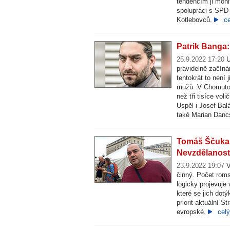
tendencím ji moni
spolupráci s SPD
Kotlebovců.
ce
Patrik Banga:
25.9.2022 17:20
U
pravidelně začíná
tentokrát to není 
mužů. V Chomutov
než tři tisíce vo
Uspěl i Josef Bal
také Marian Dan
Tomáš Ščuka:
Nevzdělanost,
23.9.2022 19:07
V
činný. Počet roms
logicky projevuje
které se jich dot
priorit aktuální S
evropské.
celý