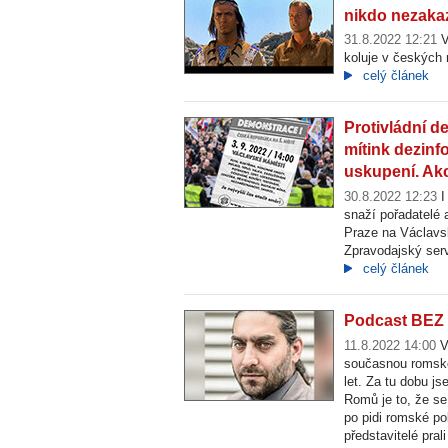
nikdo nezaka
31.8.2022 12:21
V
koluje v českých 
celý článek
Protivládní d
mítink dezin
uskupení. Ak
30.8.2022 12:23
I
snaží pořadatelé 
Praze na Václavs
Zpravodajský serv
celý článek
Podcast BEZ 
11.8.2022 14:00
V
současnou romsko
let. Za tu dobu js
Romů je to, že se
po pidi romské pol
představitelé pra