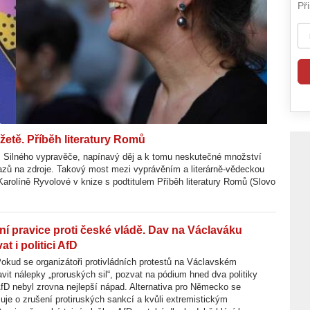
Šimůnek)
tě. Příběh literatury Romů
. Silného vypravěče, napínavý děj a k tomu neskutečné množství
azů na zdroje. Takový most mezi vyprávěním a literárně-vědeckou
arolíně Ryvolové v knize s podtitulem Příběh literatury Romů (Slovo
í pravice proti české vládě. Dav na Václaváku
t i politici AfD
okud se organizátoři protivládních protestů na Václavském
avit nálepky „proruských sil“, pozvat na pódium hned dva politiky
D nebyl zrovna nejlepší nápad. Alternativa pro Německo se
je o zrušení protiruských sankcí a kvůli extremistickým