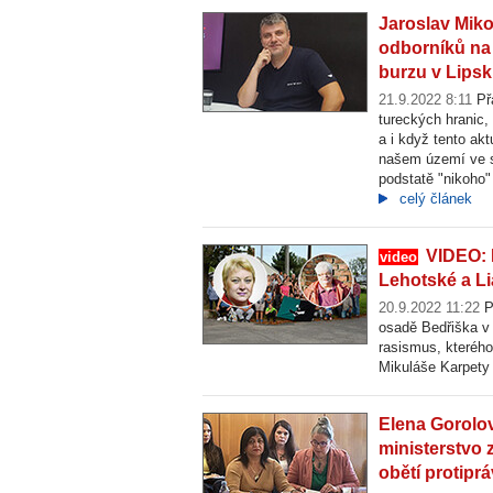
Jaroslav Miko
odborníků na 
burzu v Lips
21.9.2022 8:11
Přá
tureckých hranic,
a i když tento ak
našem území ve sr
podstatě "nikoho"
celý článek
VIDEO: 
video
Lehotské a L
20.9.2022 11:22
Př
osadě Bedřiška v 
rasismus, kterého
Mikuláše Karpety
Elena Gorolo
ministerstvo
obětí protiprá