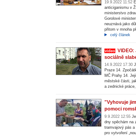
19.9.2022 11:52
E
anticiganismu v 
ministerstvo zdrav
Gorolové minister
neuznává jako důk
přitom v mnoha př
celý článek
VIDEO: 
video
sociálně slab
14.9.2022 17:30
J
Praze 14. Zpočátk
MČ Prahy 14. Jeji
městské části, jak
a zednické práce,
"Vyhovuje jim
pomoci romsk
9.9.2022 12:55
Je
dny spěchám na za
tramvajový pás a 
pro vytvoření „no