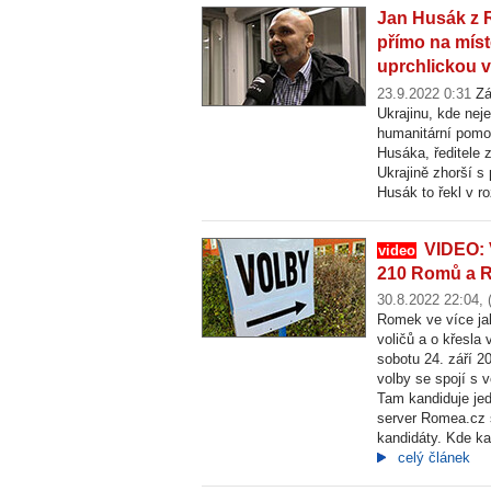
Jan Husák z 
přímo na míst
uprchlickou v
23.9.2022 0:31
Zá
Ukrajinu, kde nej
humanitární pomoc
Husáka, ředitele
Ukrajině zhorší s
Husák to řekl v 
VIDEO: 
video
210 Romů a R
30.8.2022 22:04,
Romek ve více jak
voličů a o křesla
sobotu 24. září 20
volby se spojí s v
Tam kandiduje je
server Romea.cz s
kandidáty. Kde kan
celý článek