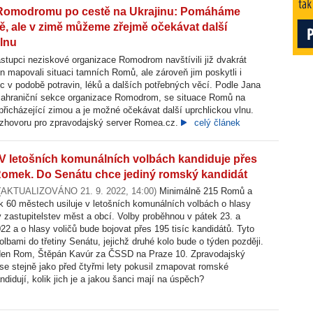
Romodromu po cestě na Ukrajinu: Pomáháme
ě, ale v zimě můžeme zřejmě očekávat další
lnu
stupci neziskové organizace Romodrom navštívili již dvakrát
en mapovali situaci tamních Romů, ale zároveň jim poskytli i
 v podobě potravin, léků a dalších potřebných věcí. Podle Jana
 zahraniční sekce organizace Romodrom, se situace Romů na
 přicházející zimou a je možné očekávat další uprchlickou vlnu.
rozhovoru pro zpravodajský server Romea.cz.
celý článek
V letošních komunálních volbách kandiduje přes
omek. Do Senátu chce jediný romský kandidát
 (AKTUALIZOVÁNO 21. 9. 2022, 14:00)
Minimálně 215 Romů a
 60 městech usiluje v letošních komunálních volbách o hlasy
 v zastupitelstev měst a obcí. Volby proběhnou v pátek 23. a
22 a o hlasy voličů bude bojovat přes 195 tisíc kandidátů. Tyto
olbami do třetiny Senátu, jejichž druhé kolo bude o týden později.
den Rom, Štěpán Kavúr za ČSSD na Praze 10. Zpravodajský
e stejně jako před čtyřmi lety pokusil zmapovat romské
didují, kolik jich je a jakou šanci mají na úspěch?