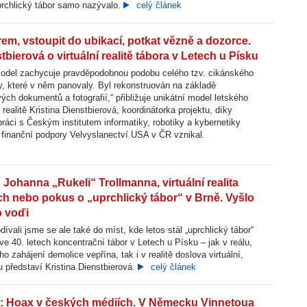
uprchlický tábor samo nazývalo.
celý článek
orem, vstoupit do ubikací, potkat vězně a dozorce.
tbierová o virtuální realitě tábora v Letech u Písku
odel zachycuje pravděpodobnou podobu celého tzv. cikánského
, které v něm panovaly. Byl rekonstruován na základě
ch dokumentů a fotografií,“ přibližuje unikátní model letského
í realitě Kristina Dienstbierová, koordinátorka projektu, díky
ráci s Českým institutem informatiky, robotiky a kybernetiky
finanční podpory Velvyslanectví USA v ČR vznikal.
 Johanna „Rukeli“ Trollmanna, virtuální realita
ch nebo pokus o „uprchlický tábor“ v Brně. Vyšlo
 voďi
ívali jsme se ale také do míst, kde letos stál „uprchlický tábor“
ve 40. letech koncentrační tábor v Letech u Písku – jak v reálu,
 zahájení demolice vepřína, tak i v realitě doslova virtuální,
u představí Kristina Dienstbierová.
celý článek
ž: Hoax v českých médiích. V Německu Vinnetoua