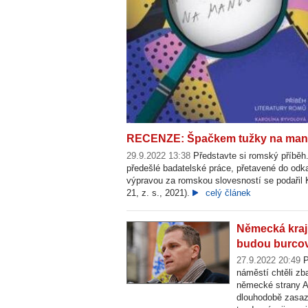
Špačkem tužky na manžetě - Karolina Ryvolová (FOTO: Ivan 
RECENZE: Špačkem tužky na manže
29.9.2022 13:38
Představte si romský příběh
předešlé badatelské práce, přetavené do odk
výpravou za romskou slovesností se podařil K
21, z. s., 2021).
celý článek
Německá krajn
budou burcova
27.9.2022 20:49
P
náměstí chtěli zb
německé strany Af
dlouhodobě zasazu