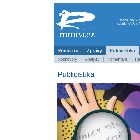
8. srpna 2026 (
svátek má Sobě
Romea.cz
Zprávy
Publicistika
Rozhovory
Analýzy
Komentáře
Re
Publicistika