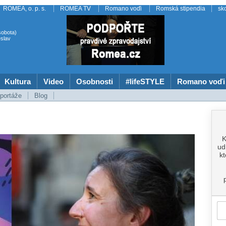
ROMEA, o. p. s.
ROMEA TV
Romano voďi
Romská stipendia
sk
sobota)
slav
Kultura
Video
Osobnosti
#lifeSTYLE
Romano voďi
portáže
Blog