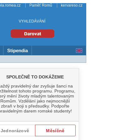
ola.romea.cz
Paměť Romů
kervareso.cz
VYHLEDÁVÁNÍ
Stipendia