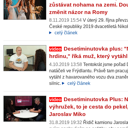
zůstávat nohama na zemi. Do
změnit názor na Romy
8.11.2019 15:54
V úterý 29. října převz
České republiky 2019 dvacetiletá Niko
celý článek
Desetiminutovka plus: "
video
hrdinu," říká muž, který vytáh
4.10.2019 13:58
Tentokrát jsme pořad 
natáčeli ve Frýdlantu. Právě tam pracuj
vytáhl z havarovaného vozu dva zraně
silnic.
celý článek
Desetiminutovka Plus: 
video
výhružek, to je cesta do pekel
Jaroslav Miko
31.8.2019 19:32
Řidič kamionu Jarosl