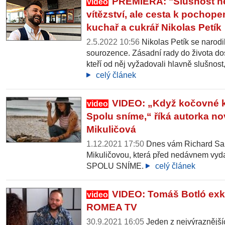
PREMIÉRA: "Slušnost ne
video
vítězství, ale cesta k pochopen
kuchař a cukrář Nikolas Petík
2.5.2022 10:56
Nikolas Petík se narodil
sourozence. Zásadní rady do života do
kteří od něj vyžadovali hlavně slušnost,
celý článek
VIDEO: „Když kočovné ko
video
Spolu sníme,“ říká autorka n
Mikuličová
1.12.2021 17:50
Dnes vám Richard Sa
Mikuličovou, která před nedávnem vyd
SPOLU SNÍME.
celý článek
VIDEO: Tomáš Botló exk
video
ROMEA TV
30.9.2021 16:05
Jeden z nejvýraznější