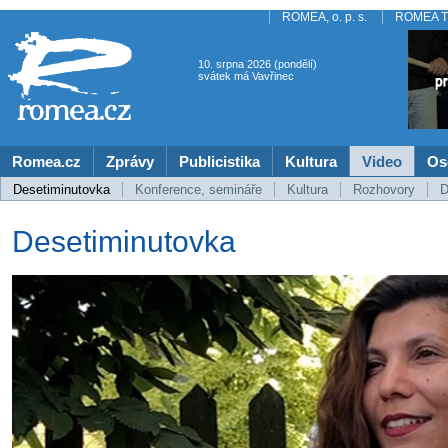
ROMEA, o. p. s.
ROMEA 
10. srpna 2026 (pondělí)
svátek má Vavřinec
Romea.cz
Zprávy
Publicistika
Kultura
Video
Os
Desetiminutovka
Konference, semináře
Kultura
Rozhovory
D
Desetiminutovka