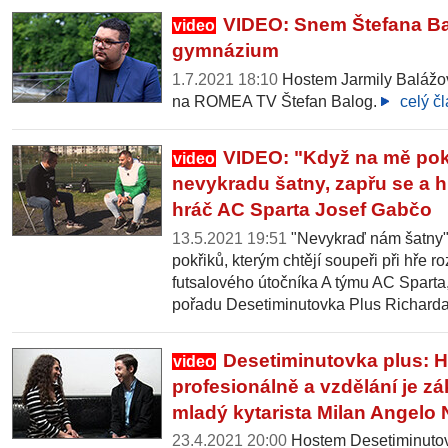
VIDEO: Snem Štefana Bal
video
gymnázium
1.7.2021 18:10
Hostem Jarmily Balážo
na ROMEA TV Štefan Balog.
celý č
VIDEO: "Když na mě pokři
video
nevykradu šatny, zapřu se a hr
hráč AC Sparta Josef Gabčo
13.5.2021 19:51
"Nevykraď nám šatny".
pokřiků, kterým chtějí soupeři při hře 
futsalového útočníka A týmu AC Sparta,
pořadu Desetiminutovka Plus Richar
Desetiminutovka plus: 
video
profesionálně a vzdělání je zá
mladý kytarista Milan Angelo
23.4.2021 20:00
Hostem Desetiminutov