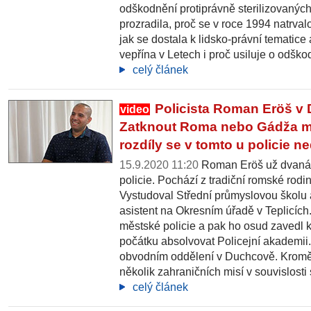
odškodnění protiprávně sterilizovanýc
prozradila, proč se v roce 1994 natrval
jak se dostala k lidsko-právní tematice
vepřína v Letech i proč usiluje o odšk
celý článek
Policista Roman Eröš v 
video
Zatknout Roma nebo Gádža mi
rozdíly se v tomto u policie ne
15.9.2020 11:20
Roman Eröš už dvanáct
policie. Pochází z tradiční romské rodin
Vystudoval Střední průmyslovou školu
asistent na Okresním úřadě v Teplicích.
městské policie a pak ho osud zavedl k
počátku absolvovat Policejní akademii.
obvodním oddělení v Duchcově. Kromě
několik zahraničních misí v souvislosti 
celý článek