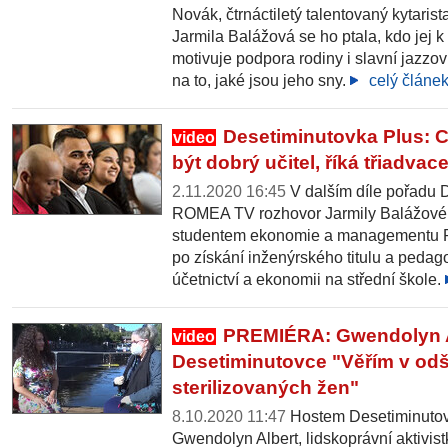
Novák, čtrnáctiletý talentovaný kytari
Jarmila Balážová se ho ptala, kdo jej k
motivuje podpora rodiny i slavní jazzoví 
na to, jaké jsou jeho sny.
celý článe
Desetiminutovka Plus: C
video
být dobrý učitel, říká třiadvac
2.11.2020 16:45
V dalším díle pořadu 
ROMEA TV rozhovor Jarmily Balážové 
studentem ekonomie a managementu R
po získání inženýrského titulu a pedag
účetnictví a ekonomii na střední škole.
PREMIÉRA: Gwendolyn A
video
Desetiminutovce "Věřím v od
sterilizovaných žen"
8.10.2020 11:47
Hostem Desetiminutov
Gwendolyn Albert, lidskoprávní aktivis