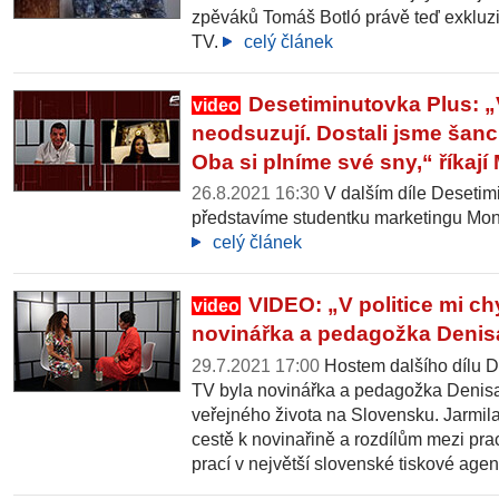
zpěváků Tomáš Botló právě teď exkluz
TV.
celý článek
Desetiminutovka Plus: „
video
neodsuzují. Dostali jsme šanc
Oba si plníme své sny,“ říkají
26.8.2021 16:30
V dalším díle Desetim
představíme studentku marketingu Mon
celý článek
VIDEO: „V politice mi ch
video
novinářka a pedagožka Denis
29.7.2021 17:00
Hostem dalšího dílu 
TV byla novinářka a pedagožka Denisa
veřejného života na Slovensku. Jarmila 
cestě k novinařině a rozdílům mezi pra
prací v největší slovenské tiskové agen