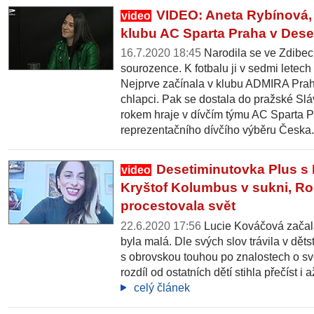
VIDEO: Aneta Rybínová,
video
klubu AC Sparta Praha v Dese
16.7.2020 18:45
Narodila se ve Zdibech
sourozence. K fotbalu ji v sedmi letech př
Nejprve začínala v klubu ADMIRA Prah
chlapci. Pak se dostala do pražské Slá
rokem hraje v dívčím týmu AC Sparta Pr
reprezentačního dívčího výběru Česka
Desetiminutovka Plus s
video
Kryštof Kolumbus v sukni, R
procestovala svět
22.6.2020 17:56
Lucie Kováčová začala
byla malá. Dle svých slov trávila v dět
s obrovskou touhou po znalostech o s
rozdíl od ostatních dětí stihla přečíst i 
celý článek