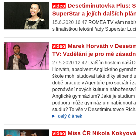
Desetiminutovka Plus: S
video
SuperStar a jejích dalších plá
15.6.2020 16:47
ROMEA TV vám nabízí 
s finalistkou letošní řady Superstar Luc
Marek Horváth v Deset
video
TV: Vzdělání je pro mě zásadn
27.5.2020 12:42
Dalším hostem naší D
Horváth, absolvent Anglického gymnáz
škole mohl studovat také díky stipend
době pracuje v Agentuře pro sociální za
poznávání nových kultur a náboženství
Anglické gymnázium? Jaké je studium
podporu může gymnázium nabídnout a 
studiu? To vše v Desetiminutovce Ri
celý článek
Miss ČR Nikola Kokyová:
video