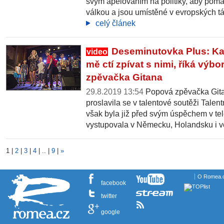
svým apelováním na politiky, aby pomáh
válkou a jsou umístěné v evropských tá
celý článek
Deseminutovka Plus: Kal
video
mě ctí zpívat s nimi, říká výb
zpěvačka Gitana
29.8.2019 13:54
Popová zpěvačka Gita
proslavila se v talentové soutěži Tale
však byla již před svým úspěchem v tel
vystupovala v Německu, Holandsku i 
1
|
2
|
3
|
4
|
..
|
9
|
»
O Romea.
facebook
twitter
google