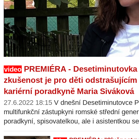
Marie Siváková v pořadu Desetiminutovka Plus (Zdroj: repro RO
PREMIÉRA - Desetiminutovka 
video
zkušenost je pro děti odstrašujícím 
kariérní poradkyně Maria Siváková
27.6.2022 18:15
V dnešní Desetiminutovce P
multifunkční zástupkyni romské střední gener
poradkyní, spisovatelkou, ale i asistentkou s